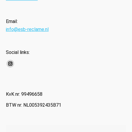
Email:
info@esb-reclame.nl
Social links:
Instagram
page
opens
in
KvK nr: 99496658
new
BTW nr: NL005392435B71
window